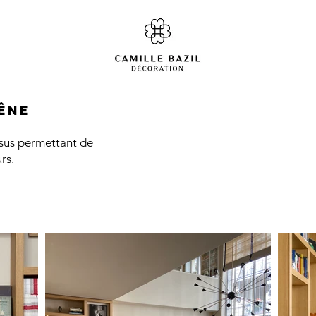
êne
ssus permettant de
rs.